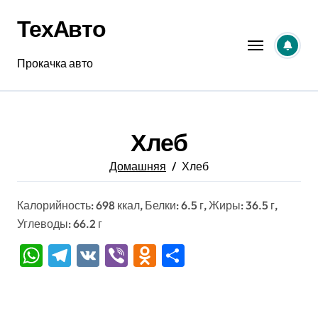
Перейти
ТехАвто
к
содержанию
Прокачка авто
Хлеб
Домашняя
Хлеб
Калорийность: 698 ккал, Белки: 6.5 г, Жиры: 36.5 г,
Углеводы: 66.2 г
WhatsApp
Telegram
VK
Viber
Odnoklassniki
Отправить