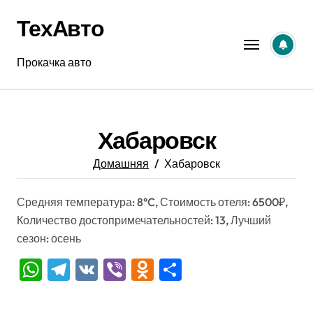
Перейти
ТехАвто
к
содержанию
Прокачка авто
Хабаровск
Домашняя
Хабаровск
Средняя температура: 8°C, Стоимость отеля: 6500₽,
Количество достопримечательностей: 13, Лучший
сезон: осень
WhatsApp
Telegram
VK
Viber
Odnoklassniki
Отправить