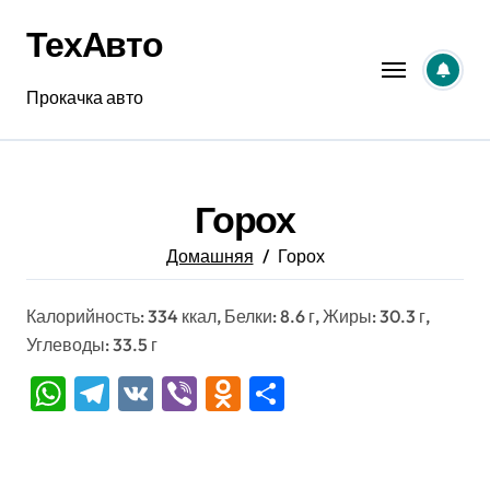
Перейти
ТехАвто
к
содержанию
Прокачка авто
Горох
Домашняя
Горох
Калорийность: 334 ккал, Белки: 8.6 г, Жиры: 30.3 г,
Углеводы: 33.5 г
WhatsApp
Telegram
VK
Viber
Odnoklassniki
Отправить