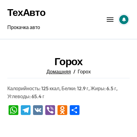
Перейти
ТехАвто
к
содержанию
Прокачка авто
Горох
Домашняя
Горох
Калорийность: 125 ккал, Белки: 12.9 г, Жиры: 6.5 г,
Углеводы: 65.4 г
WhatsApp
Telegram
VK
Viber
Odnoklassniki
Отправить