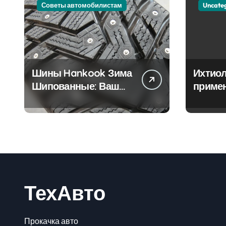
Советы автомобилистам
Uncate
Шины Hankook Зима
Ихтиол
Шипованные: Ваш
приме
Надежный Партнёр
лечен
на Снежных Дорогах
ТехАвто
Прокачка авто