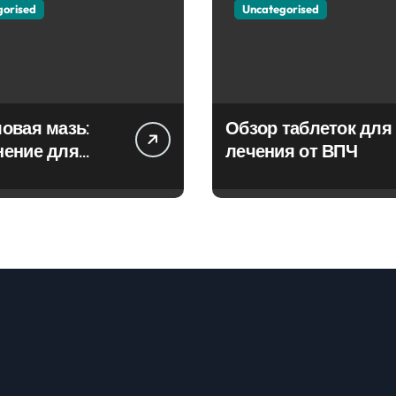
gorised
Uncategorised
овая мазь:
Обзор таблеток для
нение для
лечения от ВПЧ
ия фурункулов