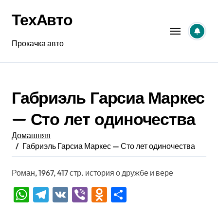
Перейти
ТехАвто
к
содержанию
Прокачка авто
Габриэль Гарсиа Маркес
— Сто лет одиночества
Домашняя
Габриэль Гарсиа Маркес — Сто лет одиночества
Роман, 1967, 417 стр. история о дружбе и вере
WhatsApp
Telegram
VK
Viber
Odnoklassniki
Отправить