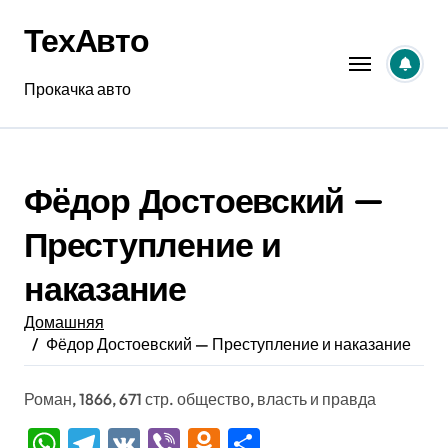
Перейти
ТехАвто
к
содержанию
Прокачка авто
Фёдор Достоевский —
Преступление и
наказание
Домашняя
Фёдор Достоевский — Преступление и наказание
Роман, 1866, 671 стр. общество, власть и правда
WhatsApp
Telegram
VK
Viber
Odnoklassniki
Отправить