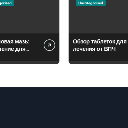
gorised
Uncategorised
овая мазь:
Обзор таблеток для
нение для
лечения от ВПЧ
ия фурункулов