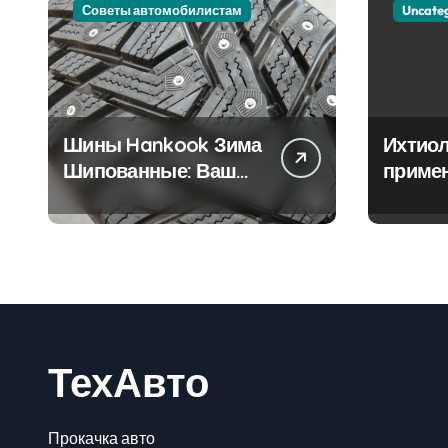
Советы автомобилистам
Uncate
Шины Hankook Зима
Ихтиол
Шипованные: Ваш
приме
Надежный Партнёр
лечен
на Снежных Дорогах
ТехАвто
Прокачка авто