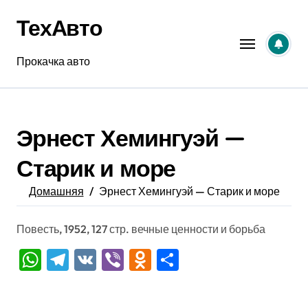
Перейти
ТехАвто
к
содержанию
Прокачка авто
Эрнест Хемингуэй —
Старик и море
Домашняя
Эрнест Хемингуэй — Старик и море
Повесть, 1952, 127 стр. вечные ценности и борьба
WhatsApp
Telegram
VK
Viber
Odnoklassniki
Отправить