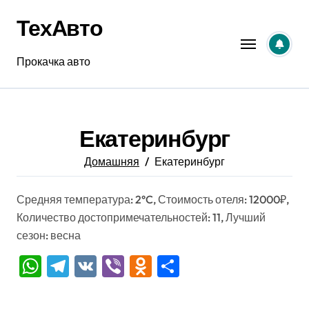
Перейти
ТехАвто
к
содержанию
Прокачка авто
Екатеринбург
Домашняя
Екатеринбург
Средняя температура: 2°C, Стоимость отеля: 12000₽,
Количество достопримечательностей: 11, Лучший
сезон: весна
WhatsApp
Telegram
VK
Viber
Odnoklassniki
Отправить