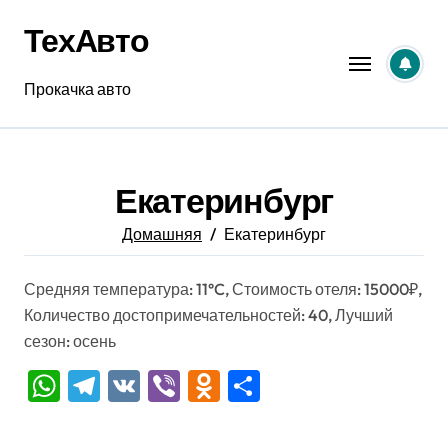
Перейти
ТехАвто
к
содержанию
Прокачка авто
Екатеринбург
Домашняя
Екатеринбург
Средняя температура: 11°C, Стоимость отеля: 15000₽,
Количество достопримечательностей: 40, Лучший
сезон: осень
WhatsApp
Telegram
VK
Viber
Odnoklassniki
Отправить