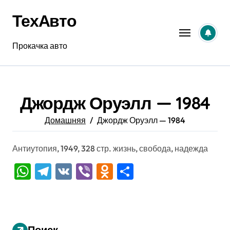
Перейти
ТехАвто
к
содержанию
Прокачка авто
Джордж Оруэлл — 1984
Домашняя
Джордж Оруэлл — 1984
Антиутопия, 1949, 328 стр. жизнь, свобода, надежда
WhatsApp
Telegram
VK
Viber
Odnoklassniki
Отправить
Поиск