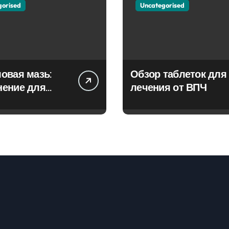
gorised
Uncategorised
овая мазь:
Обзор таблеток для
нение для
лечения от ВПЧ
ия фурункулов