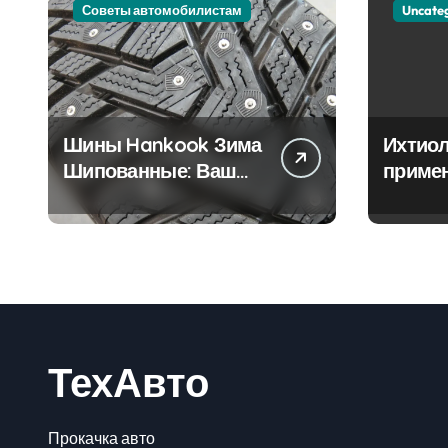
Советы автомобилистам
Uncate
Шины Hankook Зима
Ихтиол
Шипованные: Ваш
приме
Надежный Партнёр
лечен
на Снежных Дорогах
ТехАвто
Прокачка авто