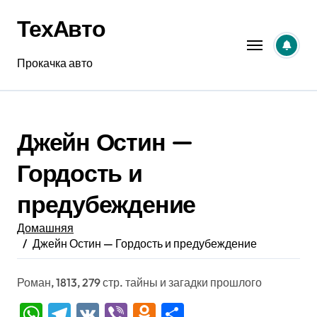
Перейти
ТехАвто
к
содержанию
Прокачка авто
Джейн Остин —
Гордость и
предубеждение
Домашняя
Джейн Остин — Гордость и предубеждение
Роман, 1813, 279 стр. тайны и загадки прошлого
WhatsApp
Telegram
VK
Viber
Odnoklassniki
Отправить