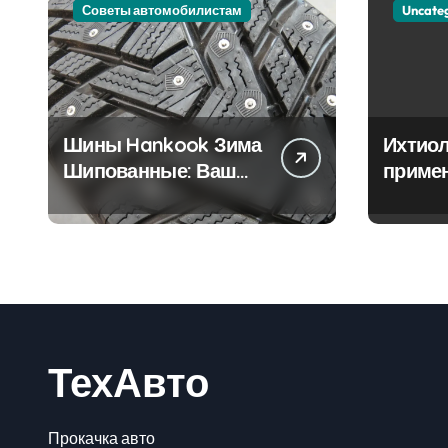
Советы автомобилистам
Uncate
Шины Hankook Зима
Ихтиол
Шипованные: Ваш
приме
Надежный Партнёр
лечен
на Снежных Дорогах
ТехАвто
Прокачка авто