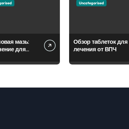
gorised
Uncategorised
овая мазь:
Обзор таблеток для
нение для
лечения от ВПЧ
ия фурункулов