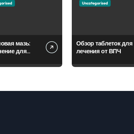
gorised
Uncategorised
овая мазь:
Обзор таблеток для
нение для
лечения от ВПЧ
ия фурункулов