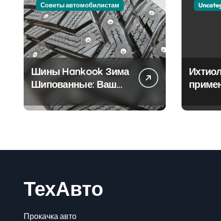
Советы автомобилистам
Uncate
Шины Hankook Зима
Ихтиол
Шипованные: Ваш
приме
Надежный Партнёр
лечен
на Снежных Дорогах
ТехАвто
Прокачка авто