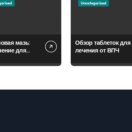
gorised
Uncategorised
овая мазь:
Обзор таблеток для
нение для
лечения от ВПЧ
ия фурункулов