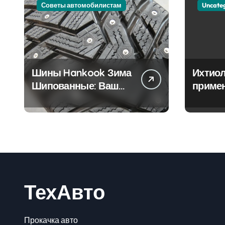
Советы автомобилистам
Uncate
Шины Hankook Зима
Ихтиол
Шипованные: Ваш
приме
Надежный Партнёр
лечен
на Снежных Дорогах
ТехАвто
Прокачка авто