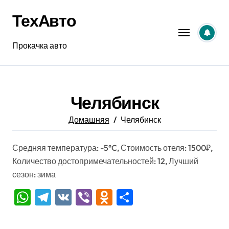
Перейти
ТехАвто
к
содержанию
Прокачка авто
Челябинск
Домашняя
Челябинск
Средняя температура: -5°C, Стоимость отеля: 1500₽,
Количество достопримечательностей: 12, Лучший
сезон: зима
WhatsApp
Telegram
VK
Viber
Odnoklassniki
Отправить