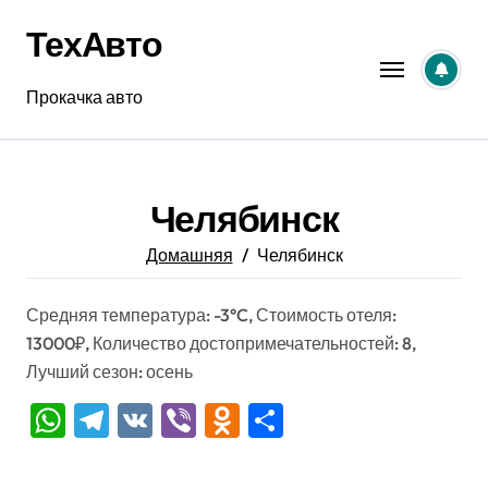
Перейти
ТехАвто
к
содержанию
Прокачка авто
Челябинск
Домашняя
Челябинск
Средняя температура: -3°C, Стоимость отеля:
13000₽, Количество достопримечательностей: 8,
Лучший сезон: осень
WhatsApp
Telegram
VK
Viber
Odnoklassniki
Отправить