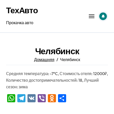
Перейти
ТехАвто
к
содержанию
Прокачка авто
Челябинск
Домашняя
Челябинск
Средняя температура: -7°C, Стоимость отеля: 12000₽,
Количество достопримечательностей: 18, Лучший
сезон: зима
WhatsApp
Telegram
VK
Viber
Odnoklassniki
Отправить