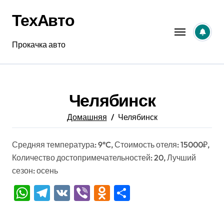
Перейти
ТехАвто
к
содержанию
Прокачка авто
Челябинск
Домашняя
Челябинск
Средняя температура: 9°C, Стоимость отеля: 15000₽,
Количество достопримечательностей: 20, Лучший
сезон: осень
WhatsApp
Telegram
VK
Viber
Odnoklassniki
Отправить