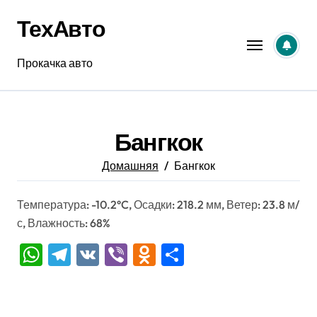
Перейти
ТехАвто
к
содержанию
Прокачка авто
Бангкок
Домашняя
Бангкок
Температура: -10.2°C, Осадки: 218.2 мм, Ветер: 23.8 м/
с, Влажность: 68%
WhatsApp
Telegram
VK
Viber
Odnoklassniki
Отправить