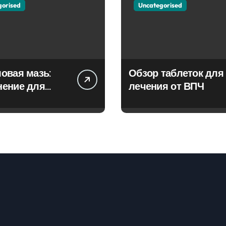
gorised
Uncategorised
овая мазь:
Обзор таблеток для
нение для
лечения от ВПЧ
ия фурункулов