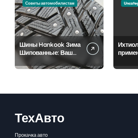
Советы автомобилистам
Uncate
Шины Hankook Зима
Ихтиол
Шипованные: Ваш
приме
Надежный Партнёр
лечен
на Снежных Дорогах
ТехАвто
Прокачка авто