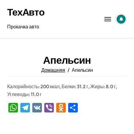
Перейти
ТехАвто
к
содержанию
Прокачка авто
Апельсин
Домашняя
Апельсин
Калорийность: 200 ккал, Белки: 31.2 г, Жиры: 8.0 г,
Углеводы: 11.0 г
WhatsApp
Telegram
VK
Viber
Odnoklassniki
Отправить