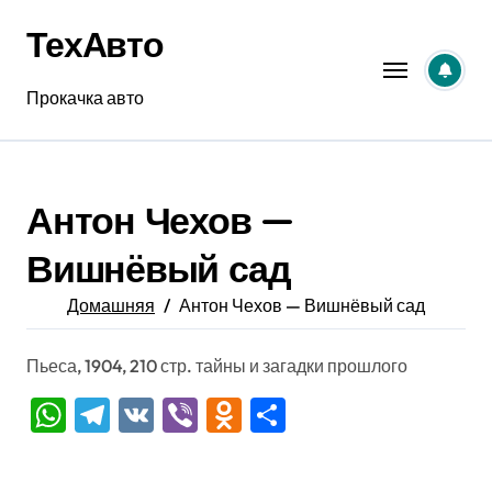
Перейти
ТехАвто
к
содержанию
Прокачка авто
Антон Чехов —
Вишнёвый сад
Домашняя
Антон Чехов — Вишнёвый сад
Пьеса, 1904, 210 стр. тайны и загадки прошлого
WhatsApp
Telegram
VK
Viber
Odnoklassniki
Отправить