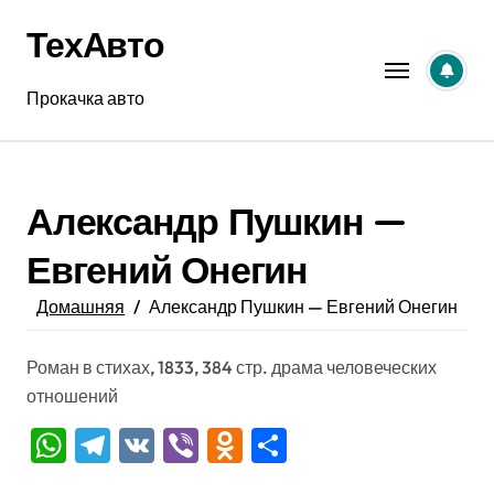
Перейти
ТехАвто
к
содержанию
Прокачка авто
Александр Пушкин —
Евгений Онегин
Домашняя
Александр Пушкин — Евгений Онегин
Роман в стихах, 1833, 384 стр. драма человеческих
отношений
WhatsApp
Telegram
VK
Viber
Odnoklassniki
Отправить