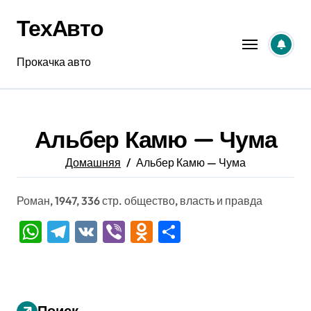
Перейти
ТехАвто
к
содержанию
Прокачка авто
Альбер Камю — Чума
Домашняя
Альбер Камю — Чума
Роман, 1947, 336 стр. общество, власть и правда
WhatsApp
Telegram
VK
Viber
Odnoklassniki
Отправить
Поиск