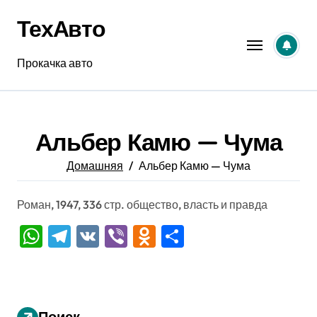
Перейти
ТехАвто
к
содержанию
Прокачка авто
Альбер Камю — Чума
Домашняя
Альбер Камю — Чума
Роман, 1947, 336 стр. общество, власть и правда
WhatsApp
Telegram
VK
Viber
Odnoklassniki
Отправить
Поиск